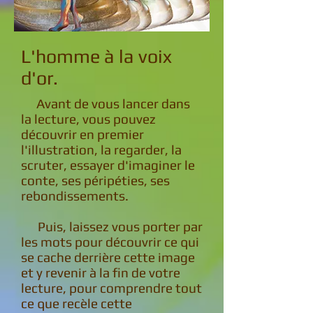
L'homme à la voix
d'or.
Avant de vous lancer dans
la lecture, vous pouvez
découvrir en premier
l'illustration, la regarder, la
scruter, essayer d'imaginer le
conte, ses péripéties, ses
rebondissements.
Puis, laissez vous porter par
les mots pour découvrir ce qui
se cache derrière cette image
et y revenir à la fin de votre
lecture, pour comprendre tout
ce que recèle cette