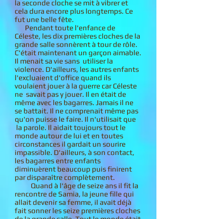
la seconde cloche se mit à vibrer et
cela dura encore plus longtemps. Ce
fut une belle fête.
Pendant toute l'enfance de
Céleste, les dix premières cloches de la
grande salle sonnèrent à tour de rôle.
C'était maintenant un garçon aimable.
Il menait sa vie sans utiliser la
violence. D'ailleurs, les autres enfants
l'excluaient d'office quand ils
voulaient jouer à la guerre car Céleste
ne savait pas y jouer. Il en était de
même avec les bagarres. Jamais il ne
se battait. Il ne comprenait même pas
qu'on puisse le faire. Il n'utilisait que
la parole. Il aidait toujours tout le
monde autour de lui et en toutes
circonstances il gardait un sourire
impassible. D'ailleurs, à son contact,
les bagarres entre enfants
diminuèrent beaucoup puis finirent
par disparaître complètement.
Quand à l'âge de seize ans il fit la
rencontre de Samia, la jeune fille qui
allait devenir sa femme, il avait déjà
fait sonner les seize premières cloches
de la grande salle. Tout le monde était