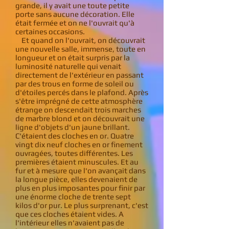
grande, il y avait une toute petite
porte sans aucune décoration. Elle
était fermée et on ne l'ouvrait qu'à
certaines occasions.
Et quand on l'ouvrait, on découvrait
une nouvelle salle, immense, toute en
longueur et on était surpris par la
luminosité naturelle qui venait
directement de l'extérieur en passant
par des trous en forme de soleil ou
d'étoiles percés dans le plafond. Après
s'être imprégné de cette atmosphère
étrange on descendait trois marches
de marbre blond et on découvrait une
ligne d'objets d'un jaune brillant.
C'étaient des cloches en or. Quatre
vingt dix neuf cloches en or finement
ouvragées, toutes différentes. Les
premières étaient minuscules. Et au
fur et à mesure que l'on avançait dans
la longue pièce, elles devenaient de
plus en plus imposantes pour finir par
une énorme cloche de trente sept
kilos d'or pur. Le plus surprenant, c'est
que ces cloches étaient vides. A
l'intérieur elles n'avaient pas de