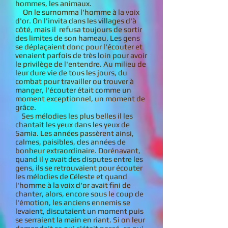
hommes, les animaux.
On le surnomma l'homme à la voix
d'or. On l'invita dans les villages d'à
côté, mais il refusa toujours de sortir
des limites de son hameau. Les gens
se déplaçaient donc pour l'écouter et
venaient parfois de très loin pour avoir
le privilège de l'entendre. Au milieu de
leur dure vie de tous les jours, du
combat pour travailler ou trouver à
manger, l'écouter était comme un
moment exceptionnel, un moment de
grâce.
Ses mélodies les plus belles il les
chantait les yeux dans les yeux de
Samia. Les années passèrent ainsi,
calmes, paisibles, des années de
bonheur extraordinaire. Dorénavant,
quand il y avait des disputes entre les
gens, ils se retrouvaient pour écouter
les mélodies de Céleste et quand
l'homme à la voix d'or avait fini de
chanter, alors, encore sous le coup de
l'émotion, les anciens ennemis se
levaient, discutaient un moment puis
se serraient la main en riant. Si on leur