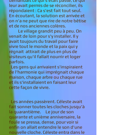
demandait ce qui s'était passé, ce qui
leur avait permis de se réconcilier, ils
répondaient : Ca s'est fait tout seul.
En écoutant, la solution est arrivée et
on n'a ne peut que rire de notre bêtise
et de nos anciennes colères.
Le village grandit peu à peu. On
venait de loin pour s'y installer. Il y
avait toujours du travail pour faire
vivre tout le monde et la paix qui y
régnait attirait de plus en plus de
visiteurs qu'il fallait nourrir et loger
parfois.
Les gens qui arrivaient s'inspiraient
de l'harmonie qui imprégnait chaque
maison, chaque arbre ou chaque rue
et ils s'installaient en faisant leur
cette façon de vivre.
Les années passèrent. Céleste avait
fait sonner toutes les cloches jusqu'à
la quarantième. Le jour de son
quarante et unième anniversaire, la
foule se pressa, dense, pour voir si
enfin on allait entendre le son d'une
nouvelle cloche. Céleste entra dans le