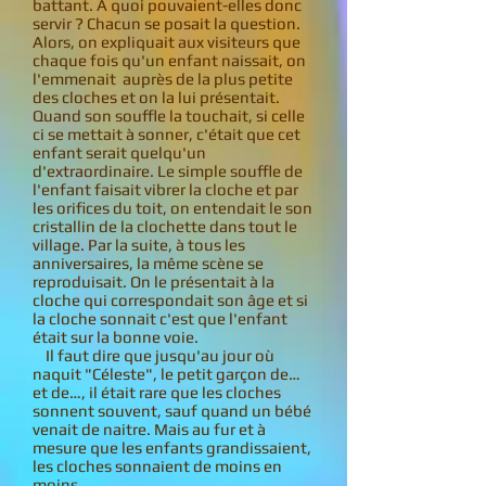
battant. A quoi pouvaient-elles donc
servir ? Chacun se posait la question.
Alors, on expliquait aux visiteurs que
chaque fois qu'un enfant naissait, on
l'emmenait auprès de la plus petite
des cloches et on la lui présentait.
Quand son souffle la touchait, si celle
ci se mettait à sonner, c'était que cet
enfant serait quelqu'un
d'extraordinaire. Le simple souffle de
l'enfant faisait vibrer la cloche et par
les orifices du toit, on entendait le son
cristallin de la clochette dans tout le
village. Par la suite, à tous les
anniversaires, la même scène se
reproduisait. On le présentait à la
cloche qui correspondait son âge et si
la cloche sonnait c'est que l'enfant
était sur la bonne voie.
Il faut dire que jusqu'au jour où
naquit "Céleste", le petit garçon de…
et de…, il était rare que les cloches
sonnent souvent, sauf quand un bébé
venait de naitre. Mais au fur et à
mesure que les enfants grandissaient,
les cloches sonnaient de moins en
moins.