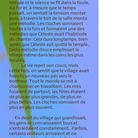
temple et le silence se fit dans la foule.
Au fur et à mesure que le temps
passait, on sentait la tension monter
puis, à travers le toit de la salle monta
une mélodie. Les cloches sonnaient
toutes à la fois et formaient une des
mélodies que Céleste avait l'habitude
de chanter. Cela dura longtemps, bien
après que Céleste eut quitté le temple.
Cette mélodie douce emplissait le
village même dans les coins les plus
reculés.
La vie reprit son cours, mais
cette fois, on sentit que le village avait
franchi un nouveau pas vers le
bonheur. Tout le monde se mit à
chantonner en travaillant. Les rires
fusaient de partout, les fêtes étaient
de plus en plus grandes, de plus en
plus belles. Les cloches sonnaient de
plus en plus souvent.
En dépit du village qui grandissait,
les gens se connaissaient tous et
s'entraidaient constamment. Parfois,
certains visiteurs arrivaient et ne