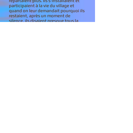
repartaient plus. Ils s'installaient et
participaient à la vie du village et
quand on leur demandait pourquoi ils
restaient, après un moment de
silence, ils disaient presque tous la
même chose.
Quelque chose s'est ouvert en moi et
je n'ai pas pu repartir.
On construisait les maisons
ensemble quand quelqu'un
s'installait, on aménageait les
chemins, on plantait et on récoltait
ensemble. Tous les travaux se
faisaient en commun.
S'il arrivait qu'il y eût un
problème à régler entre deux
personnes, la simple suggestion
d'aller écouter Céleste suffisait à
désamorcer la situation et tout le
monde éclatait de rire.
Près du temple, on construisit une
immense maison pour y loger les
visiteurs de plus en plus nombreux
qui, envoyés par les villages des
alentours, venaient découvrir la vie
dans ce village. Et quand elle fut finie,
sur la porte on écrivit ces simples mots