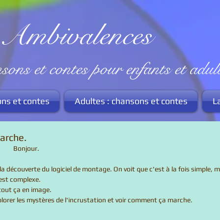
valences
t contes pour enfants et adult
ons et contes
Adultes : chansons et contes
L
arche.
                                                               Bonjour. 
est complexe. 
r tout ça en image. 
vais explorer les mystères de l'incrustation et voir comment ça marche. 