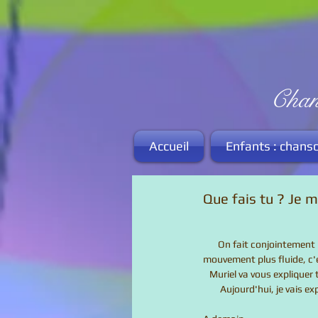
Ambi
Chansons e
Accueil
Enfants : chans
Que fais tu ? Je m
       On fait conjointement la découverte du logiciel de montage. On voit que c'est à la fois simple, mais pour obtenir un 
mouvement plus fluide, c'
   Muriel va vous explique
        Aujourd'hui, je 