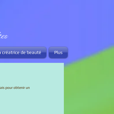
es
a créatrice de beauté
Plus