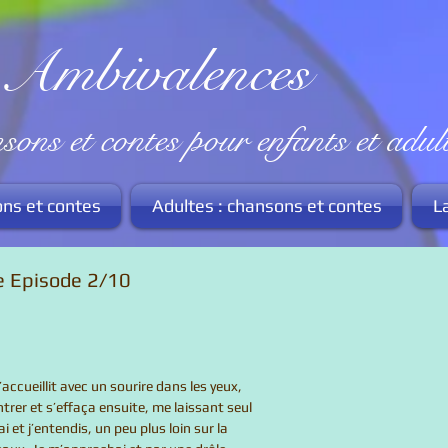
valences
t contes pour enfants et adult
ons et contes
Adultes : chansons et contes
L
ce Episode 2/10
  m’accueillit avec un sourire dans les yeux,  
 entrer et s’effaça ensuite, me laissant seul 
çai et j’entendis, un peu plus loin sur la 