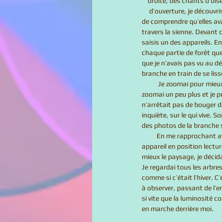
    droite, des chants d’o
     d’ouverture, je découvris une salle ronde, vitrée, avec cinq fenêtres aux formes bizarres. Il me fallut un moment avant 
de comprendre qu’elles av
travers la sienne. Devant c
saisis un des appareils. En 
chaque partie de forêt que j
que je n’avais pas vu au dép
branche en train de se liss
           Je zoomai pour mieux le voir et je commençai à découvrir les détails de son plumage. C’était une mésange bleue. Je 
zoomai un peu plus et je pr
n’arrêtait pas de bouger d
inquiète, sur le qui vive. S
des photos de la branche su
          En me rapprochant avec l’objectif, je distinguais maintenant l’écorce lisse et blanche de l’arbre. Quand je mis mon 
appareil en position lectu
mieux le paysage, je décid
Je regardai tous les arbres
comme si c’était l’hiver. C
à observer, passant de l’e
si vite que la luminosité c
en marche derrière moi. 