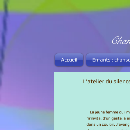
Ambi
Chansons e
Accueil
Enfants : chans
L'atelier du silen
        La jeune femme qui
    m’invita, d’un geste, à
    dans un couloir. J’avan