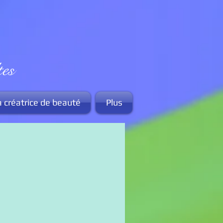
es
a créatrice de beauté
Plus