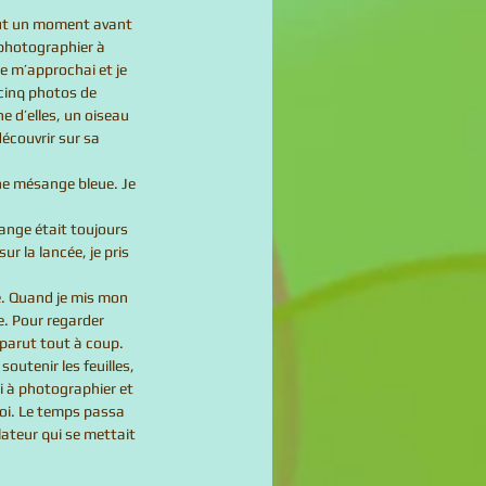
photographier à 
je m’approchai et je 
 cinq photos de 
ne d’elles, un oiseau 
découvrir sur sa 
ange était toujours 
ur la lancée, je pris 
e. Pour regarder 
parut tout à coup. 
outenir les feuilles, 
si à photographier et 
moi. Le temps passa 
lateur qui se mettait 