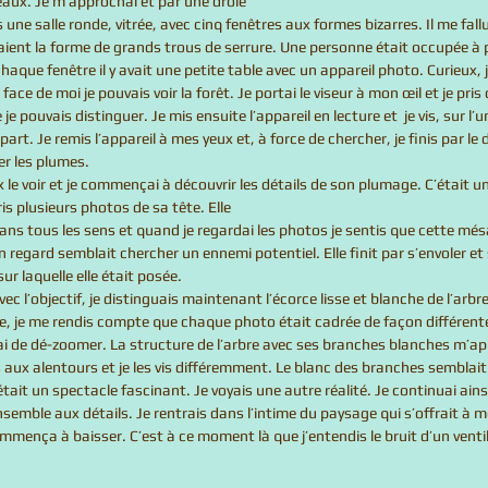
iseaux. Je m’approchai et par une drôle 
aient la forme de grands trous de serrure. Une personne était occupée à 
haque fenêtre il y avait une petite table avec un appareil photo. Curieux, 
face de moi je pouvais voir la forêt. Je portai le viseur à mon œil et je pris
e pouvais distinguer. Je mis ensuite l’appareil en lecture et  je vis, sur l’u
art. Je remis l’appareil à mes yeux et, à force de chercher, je finis par le 
er les plumes. 
is plusieurs photos de sa tête. Elle 
ans tous les sens et quand je regardai les photos je sentis que cette més
on regard semblait chercher un ennemi potentiel. Elle finit par s’envoler et s
r laquelle elle était posée.  
re, je me rendis compte que chaque photo était cadrée de façon différent
ai de dé-zoomer. La structure de l’arbre avec ses branches blanches m’ap
 aux alentours et je les vis différemment. Le blanc des branches semblait s
’était un spectacle fascinant. Je voyais une autre réalité. Je continuai ain
nsemble aux détails. Je rentrais dans l’intime du paysage qui s’offrait à 
ommença à baisser. C’est à ce moment là que j’entendis le bruit d’un venti